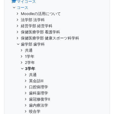
マイコース
コース
Moodleの活用について
法学部 法学科
経営学部 経営学科
保健医療学部 看護学科
保健医療学部 健康スポーツ科学科
歯学部 歯学科
共通
1学年
2学年
3学年
共通
英会話Ⅲ
口腔病理学
歯科薬理学
歯冠修復学Ⅱ
歯内療法学
咬合学