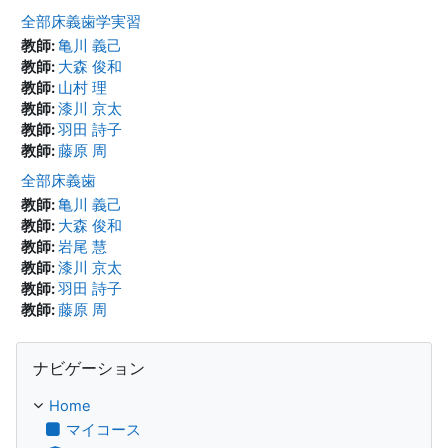
全部床義歯学実習
教師:
亀川 義己
教師:
大森 俊和
教師:
山村 理
教師:
漆川 京太
教師:
羽田 詩子
教師:
藤原 周
全部床義歯
教師:
亀川 義己
教師:
大森 俊和
教師:
岩尾 慧
教師:
漆川 京太
教師:
羽田 詩子
教師:
藤原 周
ナビゲーション をスキップする
ナビゲーション
Home
マイコース