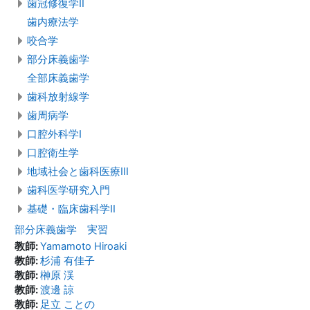
歯冠修復学Ⅱ
歯内療法学
咬合学
部分床義歯学
全部床義歯学
歯科放射線学
歯周病学
口腔外科学Ⅰ
口腔衛生学
地域社会と歯科医療Ⅲ
歯科医学研究入門
基礎・臨床歯科学Ⅱ
部分床義歯学 実習
教師:
Yamamoto Hiroaki
教師:
杉浦 有佳子
教師:
榊原 渓
教師:
渡邊 諒
教師:
足立 ことの