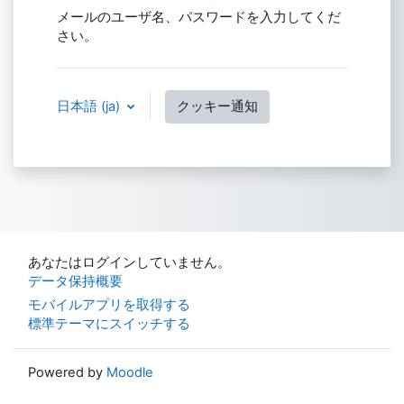
メールのユーザ名、パスワードを入力してくだ
さい。
日本語 ‎(ja)‎
クッキー通知
あなたはログインしていません。
データ保持概要
モバイルアプリを取得する
標準テーマにスイッチする
Powered by
Moodle