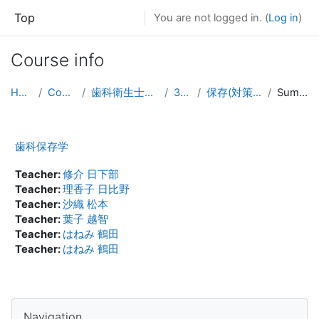
Skip to main content
Top
You are not logged in. (
Log in
)
Course info
Home
Courses
歯科衛生士専門学校
3学年
保存(対策講義）
Summary
歯科保存学
Teacher:
修介 日下部
Teacher:
理香子 日比野
Teacher:
沙織 松本
Teacher:
葉子 越智
Teacher:
はねみ 鶴田
Teacher:
はねみ 鶴田
Skip Navigation
Navigation