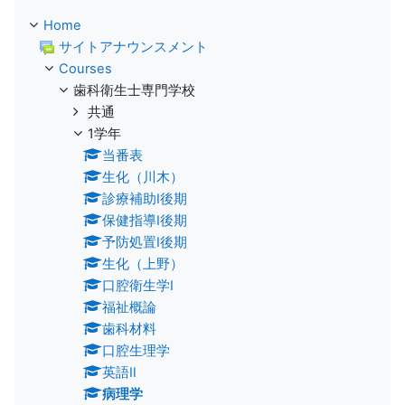
Home
サイトアナウンスメント
Courses
歯科衛生士専門学校
共通
1学年
当番表
生化（川木）
診療補助Ⅰ後期
保健指導Ⅰ後期
予防処置Ⅰ後期
生化（上野）
口腔衛生学Ⅰ
福祉概論
歯科材料
口腔生理学
英語Ⅱ
病理学